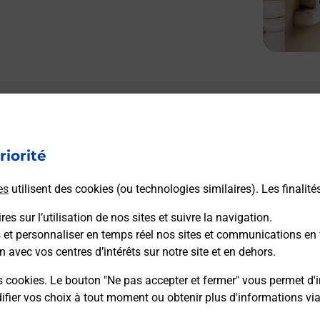
Le lien s'ouvre dans un nouvel onglet
Boîte aux lettres La Poste
riorité
Prochaine collecte du courrier
samedi
à
09h00
es
utilisent des cookies (ou technologies similaires). Les finalité
4 Rue Jean Compagnon
25440
Chouzelot
es sur l’utilisation de nos sites et suivre la navigation.
s et personnaliser en temps réel nos sites et communications en 
n avec vos centres d’intérêts sur notre site et en dehors.
Itinéraire
s cookies. Le bouton "Ne pas accepter et fermer" vous permet d'i
fier vos choix à tout moment ou obtenir plus d'informations vi