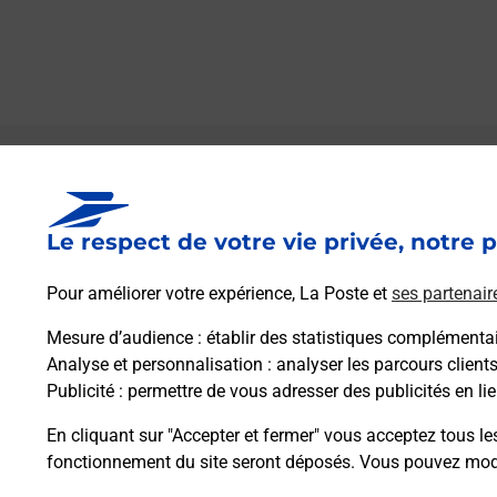
Le lien s'ouvre dans un nouvel onglet
Boîte aux lettres La Poste
Le respect de votre vie privée, notre p
Prochaine collecte du courrier
samedi
à
09h00
Pour améliorer votre expérience, La Poste et
ses partenair
Route Du Montgardot
25440
Chouzelot
Mesure d’audience
: établir des statistiques complémentair
Analyse et personnalisation
: analyser les parcours client
Publicité
: permettre de vous adresser des publicités en lie
Itinéraire
En cliquant sur "Accepter et fermer" vous acceptez tous le
fonctionnement du site seront déposés. Vous pouvez modi