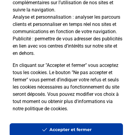
complémentaires sur l’utilisation de nos sites et
Le lien s'ouvre dans un nouvel onglet
suivre la navigation.
Boîte aux lettres La Poste
Analyse et personnalisation
: analyser les parcours
Collecte du courrier aujourd'hui à
09h00
clients et personnaliser en temps réel nos sites et
communications en fonction de votre navigation.
4 Rue Combe Tollin
Publicité
: permettre de vous adresser des publicités
25440
Chenecey Buillon
en lien avec vos centres d’intérêts sur notre site et
en dehors.
Itinéraire
En cliquant sur "Accepter et fermer" vous acceptez
tous les cookies. Le bouton "Ne pas accepter et
fermer" vous permet d'indiquer votre refus et seuls
Localiser
Liste Boîtes aux lettres
Doubs
Chenecey Buillon
les cookies nécessaires au fonctionnement du site
seront déposés. Vous pouvez modifier vos choix à
tout moment ou obtenir plus d'informations via
notre politique de cookies
.
Plan du site
Accessibilité : partiellement conforme
Accepter et fermer