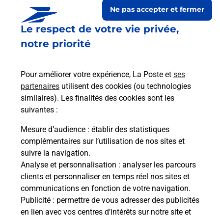
Ne pas accepter et fermer
Le respect de votre vie privée,
notre priorité
Pour améliorer votre expérience, La Poste et
ses
partenaires
utilisent des cookies (ou technologies
similaires). Les finalités des cookies sont les
suivantes :
Le lien s'ouvre dans un nouvel onglet
Boîte aux lettres La Poste
Mesure d’audience
: établir des statistiques
complémentaires sur l’utilisation de nos sites et
Prochaine collecte du courrier
samedi
à
09h00
suivre la navigation.
30 Route Du Village
Analyse et personnalisation
: analyser les parcours
25440
Charnay
clients et personnaliser en temps réel nos sites et
communications en fonction de votre navigation.
Itinéraire
Publicité
: permettre de vous adresser des publicités
en lien avec vos centres d’intérêts sur notre site et