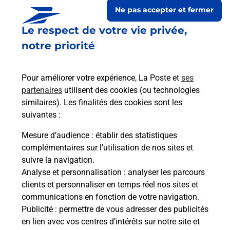
Ne pas accepter et fermer
Le respect de votre vie privée,
notre priorité
Pour améliorer votre expérience, La Poste et
ses
partenaires
utilisent des cookies (ou technologies
similaires). Les finalités des cookies sont les
suivantes :
Le lien s'ouvre dans un nouvel onglet
Boîte aux lettres La Poste
Mesure d’audience
: établir des statistiques
complémentaires sur l’utilisation de nos sites et
Collecte du courrier aujourd'hui à
08h30
suivre la navigation.
5 Grande Rue
Analyse et personnalisation
: analyser les parcours
25470
Charmauvillers
clients et personnaliser en temps réel nos sites et
communications en fonction de votre navigation.
Itinéraire
Publicité
: permettre de vous adresser des publicités
en lien avec vos centres d’intérêts sur notre site et