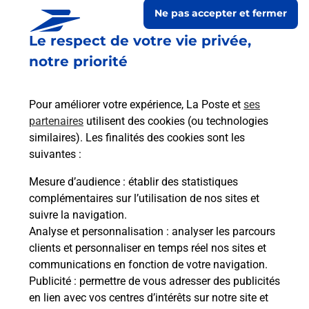
Ne pas accepter et fermer
Le respect de votre vie privée,
notre priorité
Pour améliorer votre expérience, La Poste et
ses
partenaires
utilisent des cookies (ou technologies
similaires). Les finalités des cookies sont les
suivantes :
Le lien s'ouvre dans un nouvel onglet
Boîte aux lettres La Poste
Mesure d’audience
: établir des statistiques
complémentaires sur l’utilisation de nos sites et
Prochaine collecte du courrier
lundi
à
08h30
suivre la navigation.
19 Rue Laurent Troutet
Analyse et personnalisation
: analyser les parcours
25560
Bannans
clients et personnaliser en temps réel nos sites et
communications en fonction de votre navigation.
Itinéraire
Publicité
: permettre de vous adresser des publicités
en lien avec vos centres d’intérêts sur notre site et