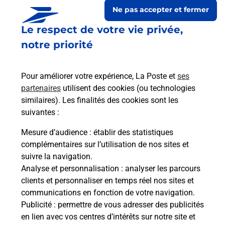
Ne pas accepter et fermer
Le respect de votre vie privée,
notre priorité
Pour améliorer votre expérience, La Poste et
ses
partenaires
utilisent des cookies (ou technologies
similaires). Les finalités des cookies sont les
suivantes :
Le lien s'ouvre dans un nouvel onglet
Boîte aux lettres La Poste
Mesure d’audience
: établir des statistiques
complémentaires sur l’utilisation de nos sites et
Prochaine collecte du courrier
lundi
à
08h30
suivre la navigation.
1338 Route Du Dolmen
Analyse et personnalisation
: analyser les parcours
24300
Teyjat
clients et personnaliser en temps réel nos sites et
communications en fonction de votre navigation.
Itinéraire
Publicité
: permettre de vous adresser des publicités
en lien avec vos centres d’intérêts sur notre site et