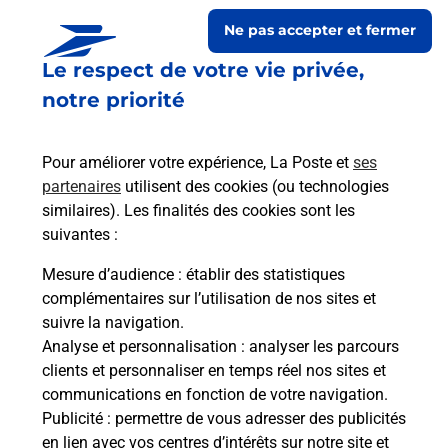
Ne pas accepter et fermer
Le respect de votre vie privée,
notre priorité
Pour améliorer votre expérience, La Poste et
ses
partenaires
utilisent des cookies (ou technologies
similaires). Les finalités des cookies sont les
Le lien s'ouvre dans un nouvel onglet
suivantes :
Boîte aux Lettres La Poste
Mesure d’audience
: établir des statistiques
Prochaine collecte du courrier
samedi
à
08h30
complémentaires sur l’utilisation de nos sites et
suivre la navigation.
1 Route De L Ecole
Analyse et personnalisation
: analyser les parcours
24600
Siorac De Riberac
clients et personnaliser en temps réel nos sites et
communications en fonction de votre navigation.
Itinéraire
Publicité
: permettre de vous adresser des publicités
en lien avec vos centres d’intérêts sur notre site et