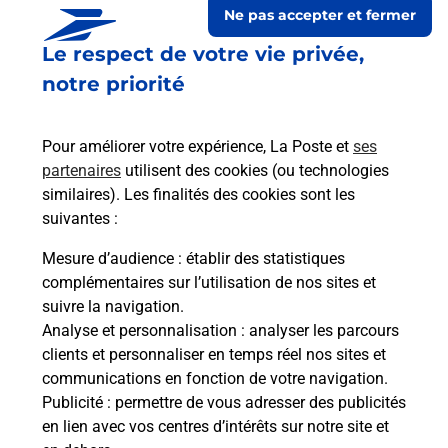
Ne pas accepter et fermer
Le respect de votre vie privée,
Le lien s'ouvre dans un nouvel onglet
Boîte aux lettres La Poste
notre priorité
Collecte du courrier aujourd'hui à
09h00
Pour améliorer votre expérience, La Poste et
ses
Avenue Borie Marty
partenaires
utilisent des cookies (ou technologies
24660
Sanilhac
similaires). Les finalités des cookies sont les
suivantes :
Itinéraire
Mesure d’audience
: établir des statistiques
complémentaires sur l’utilisation de nos sites et
Le lien s'ouvre dans un nouvel onglet
suivre la navigation.
Boîte aux Lettres La Poste
Analyse et personnalisation
: analyser les parcours
Collecte du courrier aujourd'hui à
09h00
clients et personnaliser en temps réel nos sites et
communications en fonction de votre navigation.
Route De La Croix Neuve
Publicité
: permettre de vous adresser des publicités
24750
Sanilhac
en lien avec vos centres d’intérêts sur notre site et