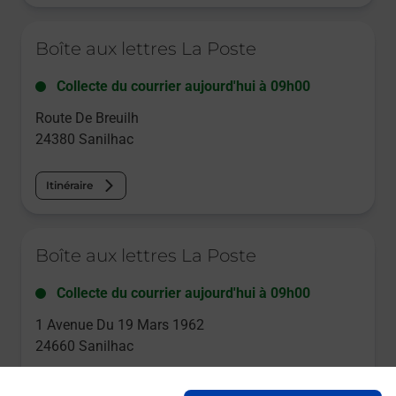
Le lien s'ouvre dans un nouvel onglet
Boîte aux lettres La Poste
Collecte du courrier aujourd'hui à
09h00
Route De Breuilh
24380
Sanilhac
Itinéraire
Le lien s'ouvre dans un nouvel onglet
Boîte aux lettres La Poste
Collecte du courrier aujourd'hui à
09h00
1 Avenue Du 19 Mars 1962
24660
Sanilhac
Itinéraire