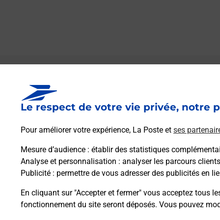
Le lien s'ouvre dans un nouvel onglet
Boîte aux lettres La Poste
Le respect de votre vie privée, notre p
Prochaine collecte du courrier
lundi
à
08h35
Route De L Ancienne Forge
Pour améliorer votre expérience, La Poste et
ses partenair
24450
Saint Priest Les Fougeres
Mesure d’audience
: établir des statistiques complémentair
Analyse et personnalisation
: analyser les parcours client
Itinéraire
Publicité
: permettre de vous adresser des publicités en lie
En cliquant sur "Accepter et fermer" vous acceptez tous le
fonctionnement du site seront déposés. Vous pouvez modi