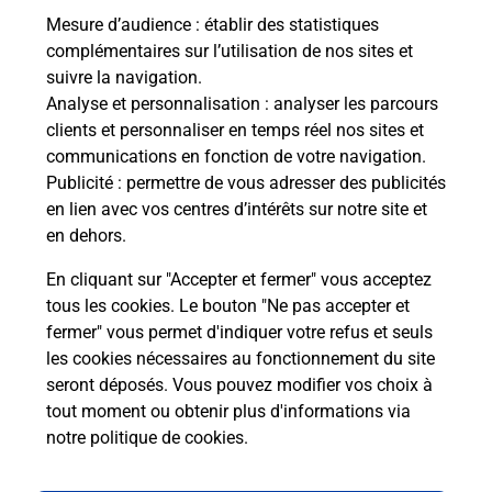
Mesure d’audience
: établir des statistiques
Le lien s'ouvre dans un nouvel onglet
complémentaires sur l’utilisation de nos sites et
Boîte aux Lettres La Poste
suivre la navigation.
Analyse et personnalisation
: analyser les parcours
Collecte du courrier aujourd'hui à
09h00
clients et personnaliser en temps réel nos sites et
Impasse Des Ecoliers
communications en fonction de votre navigation.
24400
Saint Laurent Des Hommes
Publicité
: permettre de vous adresser des publicités
en lien avec vos centres d’intérêts sur notre site et
Itinéraire
en dehors.
En cliquant sur "Accepter et fermer" vous acceptez
tous les cookies. Le bouton "Ne pas accepter et
Localiser
Liste Boîtes aux lettres
Dordogne
fermer" vous permet d'indiquer votre refus et seuls
Saint Laurent Des Hommes
les cookies nécessaires au fonctionnement du site
seront déposés. Vous pouvez modifier vos choix à
tout moment ou obtenir plus d'informations via
notre politique de cookies
.
Plan du site