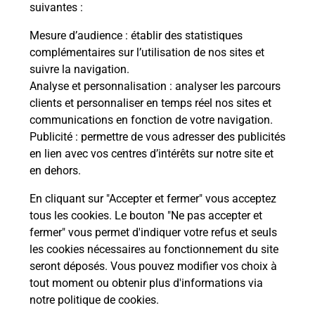
suivantes :
Le lien s'ouvre dans un nouvel onglet
Mesure d’audience
: établir des statistiques
Boîte aux lettres La Poste
complémentaires sur l’utilisation de nos sites et
suivre la navigation.
Prochaine collecte du courrier
vendredi
à
Analyse et personnalisation
: analyser les parcours
08h30
clients et personnaliser en temps réel nos sites et
Route Des Hirondelles
communications en fonction de votre navigation.
24360
Saint Barthelemy De Bussiere
Publicité
: permettre de vous adresser des publicités
en lien avec vos centres d’intérêts sur notre site et
Itinéraire
en dehors.
En cliquant sur "Accepter et fermer" vous acceptez
tous les cookies. Le bouton "Ne pas accepter et
Localiser
Liste Boîtes aux lettres
Dordogne
fermer" vous permet d'indiquer votre refus et seuls
Saint Barthelemy De Bussiere
les cookies nécessaires au fonctionnement du site
seront déposés. Vous pouvez modifier vos choix à
tout moment ou obtenir plus d'informations via
notre politique de cookies
.