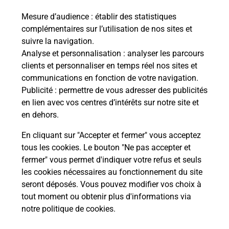
Mesure d’audience
: établir des statistiques
Le lien s'ouvre dans un nouvel onglet
complémentaires sur l’utilisation de nos sites et
Boîte aux lettres La Poste
suivre la navigation.
Prochaine collecte du courrier
vendredi
à
Analyse et personnalisation
: analyser les parcours
08h30
clients et personnaliser en temps réel nos sites et
communications en fonction de votre navigation.
47 Avenue Guy De Larigaudie
Publicité
: permettre de vous adresser des publicités
24600
Riberac
en lien avec vos centres d’intérêts sur notre site et
en dehors.
Itinéraire
En cliquant sur "Accepter et fermer" vous acceptez
tous les cookies. Le bouton "Ne pas accepter et
fermer" vous permet d'indiquer votre refus et seuls
Localiser
Liste Boîtes aux lettres
Dordogne
Riberac
les cookies nécessaires au fonctionnement du site
seront déposés. Vous pouvez modifier vos choix à
tout moment ou obtenir plus d'informations via
notre politique de cookies
.
Plan du site