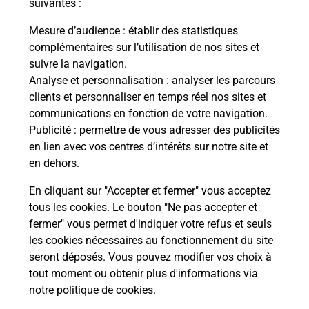
suivantes :
Itinéraire
Mesure d’audience
: établir des statistiques
complémentaires sur l’utilisation de nos sites et
Le lien s'ouvre dans un nouvel onglet
suivre la navigation.
Boîte aux lettres La Poste
Analyse et personnalisation
: analyser les parcours
Prochaine collecte du courrier
samedi
à
09h00
clients et personnaliser en temps réel nos sites et
communications en fonction de votre navigation.
5 Rue Raymond Villechanoux
Publicité
: permettre de vous adresser des publicités
24400
Mussidan
en lien avec vos centres d’intérêts sur notre site et
en dehors.
Itinéraire
En cliquant sur "Accepter et fermer" vous acceptez
tous les cookies. Le bouton "Ne pas accepter et
fermer" vous permet d'indiquer votre refus et seuls
Localiser
Liste Boîtes aux lettres
Dordogne
Mussidan
les cookies nécessaires au fonctionnement du site
seront déposés. Vous pouvez modifier vos choix à
tout moment ou obtenir plus d'informations via
notre politique de cookies
.
Plan du site