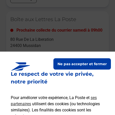
Le lien s'ouvre dans un nouvel onglet
Boîte aux Lettres La Poste
Prochaine collecte du courrier
samedi
à
09h00
80 Rue De La Liberation
24400
Mussidan
Itinéraire
Ne pas accepter et fermer
Le respect de votre vie privée,
Le lien s'ouvre dans un nouvel onglet
Boîte aux lettres La Poste
notre priorité
Prochaine collecte du courrier
samedi
à
09h00
Pour améliorer votre expérience, La Poste et
ses
Avenue Pasteur
partenaires
utilisent des cookies (ou technologies
24400
Mussidan
similaires). Les finalités des cookies sont les