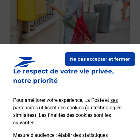
Ne pas accepter et fermer
Le respect de votre vie privée,
Le lien s'ouvre dans un nouvel onglet
Boîte aux lettres La Poste
notre priorité
Collecte du courrier aujourd'hui à
09h30
Pour améliorer votre expérience, La Poste et
ses
Place Du 11 Novembre 1918
partenaires
utilisent des cookies (ou technologies
24110
Montrem
similaires). Les finalités des cookies sont les
suivantes :
Itinéraire
Mesure d’audience
: établir des statistiques