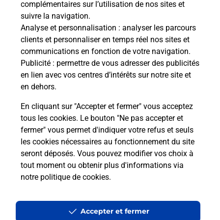
complémentaires sur l’utilisation de nos sites et
Le lien s'ouvre dans un nouvel onglet
suivre la navigation.
Boîte aux Lettres La Poste
Analyse et personnalisation
: analyser les parcours
Collecte du courrier aujourd'hui à
10h30
clients et personnaliser en temps réel nos sites et
communications en fonction de votre navigation.
2 Avenue De Bordeaux
Publicité
: permettre de vous adresser des publicités
24110
Montrem
en lien avec vos centres d’intérêts sur notre site et
en dehors.
Itinéraire
En cliquant sur "Accepter et fermer" vous acceptez
tous les cookies. Le bouton "Ne pas accepter et
fermer" vous permet d'indiquer votre refus et seuls
Localiser
Liste Boîtes aux lettres
Dordogne
Montrem
les cookies nécessaires au fonctionnement du site
seront déposés. Vous pouvez modifier vos choix à
tout moment ou obtenir plus d'informations via
notre politique de cookies
.
Plan du site
Accessibilité : partiellement conforme
Accepter et fermer