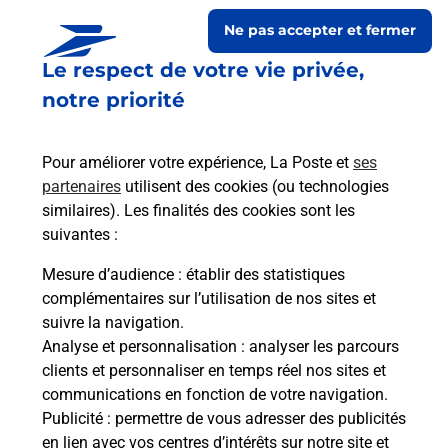
Ne pas accepter et fermer
Le respect de votre vie privée,
notre priorité
Pour améliorer votre expérience, La Poste et
ses
partenaires
utilisent des cookies (ou technologies
similaires). Les finalités des cookies sont les
Le lien s'ouvre dans un nouvel onglet
suivantes :
Boîte aux lettres La Poste
Mesure d’audience
: établir des statistiques
Collecte du courrier aujourd'hui à
09h00
complémentaires sur l’utilisation de nos sites et
suivre la navigation.
13 Place De La Convivialite
Analyse et personnalisation
: analyser les parcours
24440
Montferrand Du Perigord
clients et personnaliser en temps réel nos sites et
communications en fonction de votre navigation.
Itinéraire
Publicité
: permettre de vous adresser des publicités
en lien avec vos centres d’intérêts sur notre site et