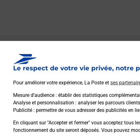
Le lien s'ouvre dans un nouvel onglet
Boîte aux lettres La Poste
Le respect de votre vie privée, notre p
Collecte du courrier aujourd'hui à
09h00
Rue Du Port
Pour améliorer votre expérience, La Poste et
ses partenair
24510
Limeuil
Mesure d’audience
: établir des statistiques complémentair
Analyse et personnalisation
: analyser les parcours client
Itinéraire
Publicité
: permettre de vous adresser des publicités en lie
En cliquant sur "Accepter et fermer" vous acceptez tous le
fonctionnement du site seront déposés. Vous pouvez modi