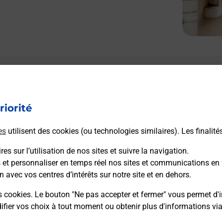
Le lien s'ouvre dans un nouvel onglet
Boîte aux Lettres La Poste
riorité
Collecte du courrier aujourd'hui à
09h00
9 Place Des Ormeaux
es
utilisent des cookies (ou technologies similaires). Les finalité
24510
Limeuil
es sur l’utilisation de nos sites et suivre la navigation.
s et personnaliser en temps réel nos sites et communications en 
Itinéraire
n avec vos centres d’intérêts sur notre site et en dehors.
s cookies. Le bouton "Ne pas accepter et fermer" vous permet d'i
fier vos choix à tout moment ou obtenir plus d'informations vi