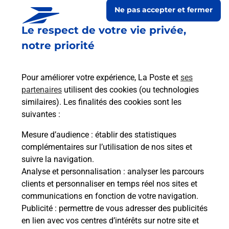
Ne pas accepter et fermer
Le respect de votre vie privée,
notre priorité
Pour améliorer votre expérience, La Poste et
ses
partenaires
utilisent des cookies (ou technologies
similaires). Les finalités des cookies sont les
suivantes :
Le lien s'ouvre dans un nouvel onglet
Boîte aux Lettres La Poste
Mesure d’audience
: établir des statistiques
complémentaires sur l’utilisation de nos sites et
Collecte du courrier aujourd'hui à
08h30
suivre la navigation.
Le Bourg
Analyse et personnalisation
: analyser les parcours
24290
Les Farges
clients et personnaliser en temps réel nos sites et
communications en fonction de votre navigation.
Itinéraire
Publicité
: permettre de vous adresser des publicités
en lien avec vos centres d’intérêts sur notre site et