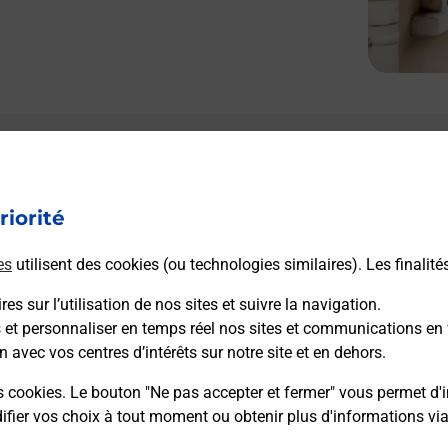
Le lien s'ouvre dans un nouvel onglet
Boîte aux lettres La Poste
riorité
Prochaine collecte du courrier
lundi
à
09h00
Le Bourg
es
utilisent des cookies (ou technologies similaires). Les finalité
24320
Gout Rossignol
es sur l’utilisation de nos sites et suivre la navigation.
s et personnaliser en temps réel nos sites et communications en 
Itinéraire
n avec vos centres d’intérêts sur notre site et en dehors.
s cookies. Le bouton "Ne pas accepter et fermer" vous permet d'i
fier vos choix à tout moment ou obtenir plus d'informations vi