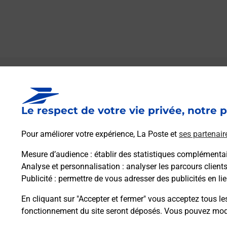
Le lien s'ouvre dans un nouvel onglet
Boîte aux lettres La Poste
Le respect de votre vie privée, notre p
Prochaine collecte du courrier
lundi
à
08h30
Lieu Dit Rossignol
Pour améliorer votre expérience, La Poste et
ses partenair
24320
Gout Rossignol
Mesure d’audience
: établir des statistiques complémentair
Analyse et personnalisation
: analyser les parcours client
Itinéraire
Publicité
: permettre de vous adresser des publicités en lie
En cliquant sur "Accepter et fermer" vous acceptez tous le
fonctionnement du site seront déposés. Vous pouvez modi