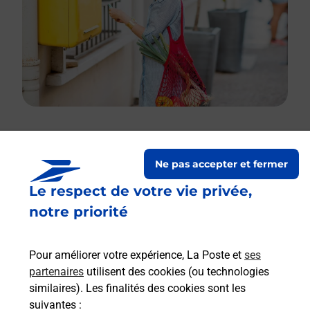
Le lien s'ouvre dans un nouvel onglet
Ne pas accepter et fermer
Boîte aux lettres La Poste
Le respect de votre vie privée,
Prochaine collecte du courrier
vendredi
à
notre priorité
08h30
1812 Route De La Vallee
Pour améliorer votre expérience, La Poste et
ses
24800
Eyzerac
partenaires
utilisent des cookies (ou technologies
similaires). Les finalités des cookies sont les
Itinéraire
suivantes :