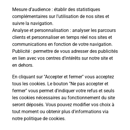
Mesure d’audience
: établir des statistiques
Le lien s'ouvre dans un nouvel onglet
complémentaires sur l’utilisation de nos sites et
Boîte aux lettres La Poste
suivre la navigation.
Prochaine collecte du courrier
vendredi
à
Analyse et personnalisation
: analyser les parcours
08h30
clients et personnaliser en temps réel nos sites et
communications en fonction de votre navigation.
Route Des Figues
Publicité
: permettre de vous adresser des publicités
24800
Eyzerac
en lien avec vos centres d’intérêts sur notre site et
en dehors.
Itinéraire
En cliquant sur "Accepter et fermer" vous acceptez
tous les cookies. Le bouton "Ne pas accepter et
fermer" vous permet d'indiquer votre refus et seuls
Localiser
Liste Boîtes aux lettres
Dordogne
Eyzerac
les cookies nécessaires au fonctionnement du site
seront déposés. Vous pouvez modifier vos choix à
tout moment ou obtenir plus d'informations via
notre politique de cookies
.
Plan du site