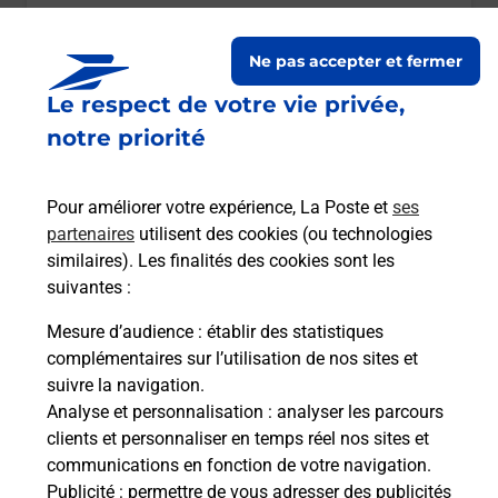
Itinéraire
Ne pas accepter et fermer
Le respect de votre vie privée,
Le lien s'ouvre dans un nouvel onglet
Boîte aux lettres La Poste
notre priorité
Prochaine collecte du courrier
lundi
à
08h00
Pour améliorer votre expérience, La Poste et
ses
Route De Bellevue
partenaires
utilisent des cookies (ou technologies
24500
Eymet
similaires). Les finalités des cookies sont les
suivantes :
Itinéraire
Mesure d’audience
: établir des statistiques
complémentaires sur l’utilisation de nos sites et
Le lien s'ouvre dans un nouvel onglet
suivre la navigation.
Boîte aux Lettres La Poste
Analyse et personnalisation
: analyser les parcours
Prochaine collecte du courrier
lundi
à
14h00
clients et personnaliser en temps réel nos sites et
communications en fonction de votre navigation.
22 Avenue De La Bastide
Publicité
: permettre de vous adresser des publicités