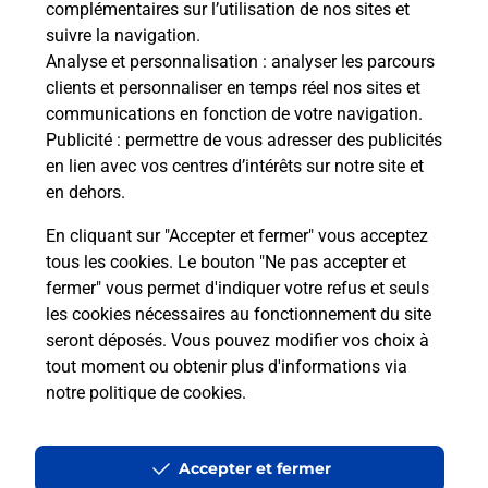
complémentaires sur l’utilisation de nos sites et
Le lien s'ouvre dans un nouvel onglet
suivre la navigation.
Boîte aux Lettres La Poste
Analyse et personnalisation
: analyser les parcours
Prochaine collecte du courrier
lundi
à
09h00
clients et personnaliser en temps réel nos sites et
communications en fonction de votre navigation.
160 Rue De L Eglise
Publicité
: permettre de vous adresser des publicités
24560
Colombier
en lien avec vos centres d’intérêts sur notre site et
en dehors.
Itinéraire
En cliquant sur "Accepter et fermer" vous acceptez
tous les cookies. Le bouton "Ne pas accepter et
fermer" vous permet d'indiquer votre refus et seuls
Localiser
Liste Boîtes aux lettres
Dordogne
Colombier
les cookies nécessaires au fonctionnement du site
seront déposés. Vous pouvez modifier vos choix à
tout moment ou obtenir plus d'informations via
notre politique de cookies
.
Plan du site
Accessibilité : partiellement conforme
Accepter et fermer