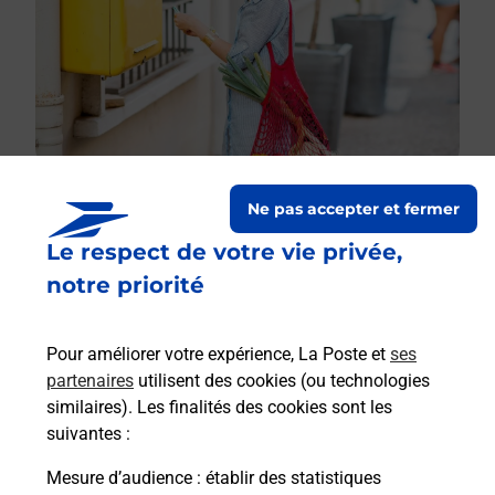
Ne pas accepter et fermer
Le respect de votre vie privée,
Le lien s'ouvre dans un nouvel onglet
Boîte aux lettres La Poste
notre priorité
Prochaine collecte du courrier
lundi
à
09h00
Pour améliorer votre expérience, La Poste et
ses
1985 Route Henri Iv
partenaires
utilisent des cookies (ou technologies
24560
Colombier
similaires). Les finalités des cookies sont les
suivantes :
Itinéraire
Mesure d’audience
: établir des statistiques