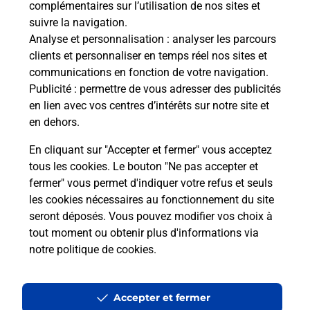
complémentaires sur l’utilisation de nos sites et
Le lien s'ouvre dans un nouvel onglet
suivre la navigation.
Boîte aux Lettres La Poste
Analyse et personnalisation
: analyser les parcours
Collecte du courrier aujourd'hui à
08h30
clients et personnaliser en temps réel nos sites et
communications en fonction de votre navigation.
Route Des Ecoles
Publicité
: permettre de vous adresser des publicités
24390
Cherveix Cubas
en lien avec vos centres d’intérêts sur notre site et
en dehors.
Itinéraire
En cliquant sur "Accepter et fermer" vous acceptez
tous les cookies. Le bouton "Ne pas accepter et
fermer" vous permet d'indiquer votre refus et seuls
Localiser
Liste Boîtes aux lettres
Dordogne
Cherveix Cubas
les cookies nécessaires au fonctionnement du site
seront déposés. Vous pouvez modifier vos choix à
tout moment ou obtenir plus d'informations via
notre politique de cookies
.
Plan du site
Accessibilité : partiellement conforme
Accepter et fermer