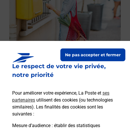
Ne pas accepter et fermer
Le respect de votre vie privée,
Le lien s'ouvre dans un nouvel onglet
Boîte aux lettres La Poste
notre priorité
Collecte du courrier aujourd'hui à
13h00
Pour améliorer votre expérience, La Poste et
ses
Place Du 28 Juin 1944
partenaires
utilisent des cookies (ou technologies
24390
Cherveix Cubas
similaires). Les finalités des cookies sont les
suivantes :
Itinéraire
Mesure d’audience
: établir des statistiques