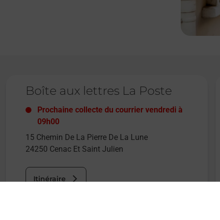
Le lien s'ouvre dans un nouvel onglet
L
Boîte aux lettres La Poste
Prochaine collecte du courrier
vendredi
à
09h00
15 Chemin De La Pierre De La Lune
24250
Cenac Et Saint Julien
Itinéraire