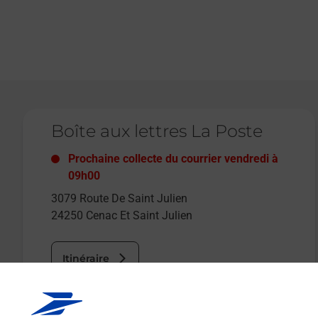
Le lien s'ouvre dans un nouvel onglet
Boîte aux lettres La Poste
Prochaine collecte du courrier
vendredi
à
09h00
3079 Route De Saint Julien
24250
Cenac Et Saint Julien
Itinéraire
Le lien s'ouvre dans un nouvel onglet