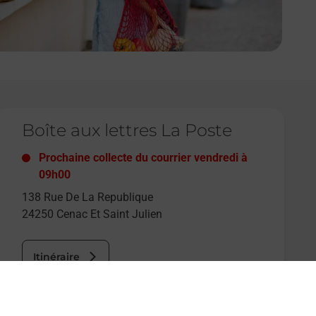
e lien s'ouvre dans un nouvel onglet
Boîte aux lettres La Poste
Prochaine collecte du courrier
vendredi
à
09h00
138 Rue De La Republique
24250
Cenac Et Saint Julien
Itinéraire