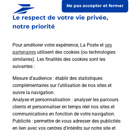
Ne pas accepter et fermer
Le respect de votre vie privée,
notre priorité
Pour améliorer votre expérience, La Poste et
ses
partenaires
utilisent des cookies (ou technologies
similaires). Les finalités des cookies sont les
suivantes :
Le lien s'ouvre dans un nouvel onglet
Boîte aux Lettres La Poste
Mesure d’audience
: établir des statistiques
complémentaires sur l’utilisation de nos sites et
Collecte du courrier aujourd'hui à
09h30
suivre la navigation.
60 Impasse De L Abbe Chaverou
Analyse et personnalisation
: analyser les parcours
24110
Bourrou
clients et personnaliser en temps réel nos sites et
communications en fonction de votre navigation.
Itinéraire
Publicité
: permettre de vous adresser des publicités
en lien avec vos centres d’intérêts sur notre site et