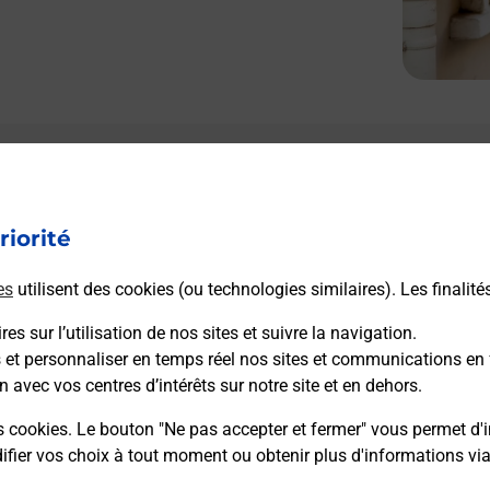
Le lien s'ouvre dans un nouvel onglet
Boîte aux Lettres La Poste
riorité
Prochaine collecte du courrier
vendredi
à
08h30
es
utilisent des cookies (ou technologies similaires). Les finalité
438 Route Du Gros Chene
24600
Allemans
es sur l’utilisation de nos sites et suivre la navigation.
s et personnaliser en temps réel nos sites et communications en 
n avec vos centres d’intérêts sur notre site et en dehors.
Itinéraire
s cookies. Le bouton "Ne pas accepter et fermer" vous permet d'i
fier vos choix à tout moment ou obtenir plus d'informations vi