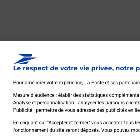
Le lien s'ouvre dans un nouvel onglet
Boîte aux Lettres La Poste
Le respect de votre vie privée, notre p
Prochaine collecte du courrier
vendredi
à
08h30
Pour améliorer votre expérience, La Poste et
ses partenair
Route Des Charentes
24600
Allemans
Mesure d’audience
: établir des statistiques complémentair
Analyse et personnalisation
: analyser les parcours client
Publicité
: permettre de vous adresser des publicités en lie
Itinéraire
En cliquant sur "Accepter et fermer" vous acceptez tous le
fonctionnement du site seront déposés. Vous pouvez modi