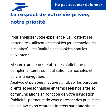
Ne pas accepter et fermer
Le respect de votre vie privée,
notre priorité
Pour améliorer votre expérience, La Poste et
ses
partenaires
utilisent des cookies (ou technologies
similaires). Les finalités des cookies sont les
suivantes :
Le lien s'ouvre dans un nouvel onglet
Boîte aux lettres La Poste
Mesure d’audience
: établir des statistiques
complémentaires sur l’utilisation de nos sites et
Collecte du courrier aujourd'hui à
09h00
suivre la navigation.
5 Rue De La Mairie
Analyse et personnalisation
: analyser les parcours
79110
Villemain
clients et personnaliser en temps réel nos sites et
communications en fonction de votre navigation.
Itinéraire
Publicité
: permettre de vous adresser des publicités
en lien avec vos centres d’intérêts sur notre site et