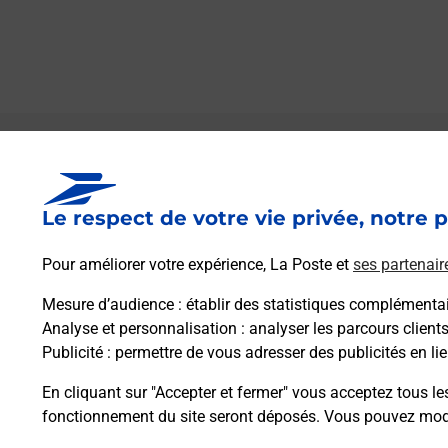
Le lien s'ouvre dans un nouvel onglet
Boîte aux lettres La Poste
Le respect de votre vie privée, notre p
Prochaine collecte du courrier
lundi
à
09h00
9 Route De La Boutonne
Pour améliorer votre expérience, La Poste et
ses partenair
79170
Vernoux Sur Boutonne
Mesure d’audience
: établir des statistiques complémentair
Analyse et personnalisation
: analyser les parcours client
Itinéraire
Publicité
: permettre de vous adresser des publicités en lie
En cliquant sur "Accepter et fermer" vous acceptez tous le
fonctionnement du site seront déposés. Vous pouvez modi