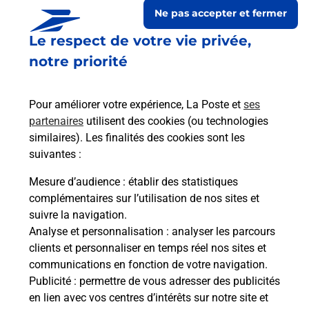
Ne pas accepter et fermer
Le respect de votre vie privée,
notre priorité
Pour améliorer votre expérience, La Poste et
ses
partenaires
utilisent des cookies (ou technologies
similaires). Les finalités des cookies sont les
suivantes :
Le lien s'ouvre dans un nouvel onglet
Boîte aux lettres La Poste
Mesure d’audience
: établir des statistiques
complémentaires sur l’utilisation de nos sites et
Prochaine collecte du courrier
samedi
à
09h00
suivre la navigation.
21 Rue Maintrolle
Analyse et personnalisation
: analyser les parcours
79800
Salles
clients et personnaliser en temps réel nos sites et
communications en fonction de votre navigation.
Itinéraire
Publicité
: permettre de vous adresser des publicités
en lien avec vos centres d’intérêts sur notre site et