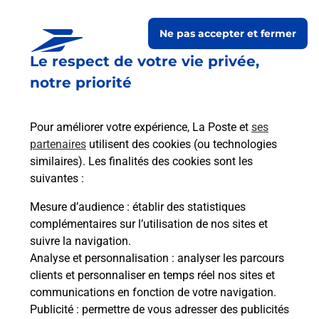
Le lien s'ouvre dans un nouvel onglet
Ne pas accepter et fermer
Boîte aux lettres La Poste
Le respect de votre vie privée,
Prochaine collecte du courrier
vendredi
à
notre priorité
09h00
6 Rue Des Forges
Pour améliorer votre expérience, La Poste et
ses
79400
Saivres
partenaires
utilisent des cookies (ou technologies
similaires). Les finalités des cookies sont les
Itinéraire
suivantes :
Mesure d’audience
: établir des statistiques
Le lien s'ouvre dans un nouvel onglet
complémentaires sur l’utilisation de nos sites et
Boîte aux Lettres La Poste
suivre la navigation.
Prochaine collecte du courrier
vendredi
à
Analyse et personnalisation
: analyser les parcours
09h00
clients et personnaliser en temps réel nos sites et
communications en fonction de votre navigation.
2 Rue Du Plessis
Publicité
: permettre de vous adresser des publicités
79400
Saivres