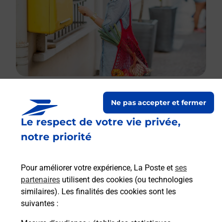
Ne pas accepter et fermer
Le lien s'ouvre dans un nouvel onglet
Le respect de votre vie privée,
Boîte aux lettres La Poste
notre priorité
Collecte du courrier aujourd'hui à
15h30
320 Route De Brulain
Pour améliorer votre expérience, La Poste et
ses
79230
Saint Martin De Bernegoue
partenaires
utilisent des cookies (ou technologies
similaires). Les finalités des cookies sont les
Itinéraire
suivantes :