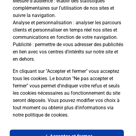
Mesure d’audience
: établir des statistiques
Le lien s'ouvre dans un nouvel onglet
complémentaires sur l’utilisation de nos sites et
Boîte aux Lettres La Poste
suivre la navigation.
Analyse et personnalisation
: analyser les parcours
Collecte du courrier aujourd'hui à
09h00
clients et personnaliser en temps réel nos sites et
1 Rue De La Poste
communications en fonction de votre navigation.
79230
Saint Martin De Bernegoue
Publicité
: permettre de vous adresser des publicités
en lien avec vos centres d’intérêts sur notre site et
Itinéraire
en dehors.
En cliquant sur "Accepter et fermer" vous acceptez
tous les cookies. Le bouton "Ne pas accepter et
Localiser
Liste Boîtes aux lettres
Deux-Sèvres
fermer" vous permet d'indiquer votre refus et seuls
Saint Martin De Bernegoue
les cookies nécessaires au fonctionnement du site
seront déposés. Vous pouvez modifier vos choix à
tout moment ou obtenir plus d'informations via
notre politique de cookies
.
Plan du site
Accessibilité : partiellement conforme