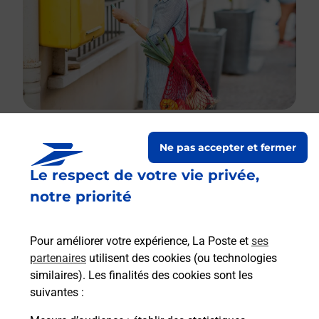
Ne pas accepter et fermer
Le lien s'ouvre dans un nouvel onglet
Le respect de votre vie privée,
Boîte aux lettres La Poste
notre priorité
Collecte du courrier aujourd'hui à
09h00
1 Place Saint Pou
Pour améliorer votre expérience, La Poste et
ses
79130
Pougne Herisson
partenaires
utilisent des cookies (ou technologies
similaires). Les finalités des cookies sont les
Itinéraire
suivantes :