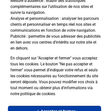
Mesure d’audience
: établir des statistiques
Le lien s'ouvre dans un nouvel onglet
complémentaires sur l’utilisation de nos sites et
Boîte aux Lettres La Poste
suivre la navigation.
Analyse et personnalisation
: analyser les parcours
Collecte du courrier aujourd'hui à
09h00
clients et personnaliser en temps réel nos sites et
1 Place De La Benaiserie
communications en fonction de votre navigation.
79130
Pougne Herisson
Publicité
: permettre de vous adresser des publicités
en lien avec vos centres d’intérêts sur notre site et
Itinéraire
en dehors.
En cliquant sur "Accepter et fermer" vous acceptez
tous les cookies. Le bouton "Ne pas accepter et
Localiser
Liste Boîtes aux lettres
Deux-Sèvres
fermer" vous permet d'indiquer votre refus et seuls
Pougne Herisson
les cookies nécessaires au fonctionnement du site
seront déposés. Vous pouvez modifier vos choix à
tout moment ou obtenir plus d'informations via
notre politique de cookies
.
Plan du site
Accessibilité : partiellement conforme