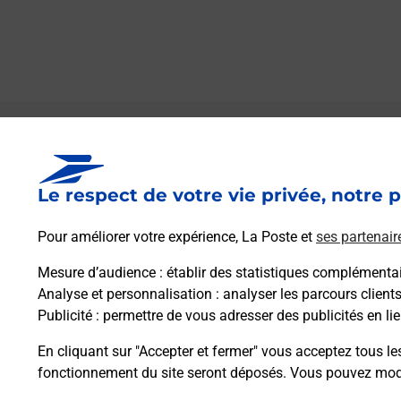
Le lien s'ouvre dans un nouvel onglet
Boîte aux lettres La Poste
Le respect de votre vie privée, notre p
Collecte du courrier aujourd'hui à
09h00
19 Route De Brioux
Pour améliorer votre expérience, La Poste et
ses partenair
79170
Luche Sur Brioux
Mesure d’audience
: établir des statistiques complémentair
Analyse et personnalisation
: analyser les parcours client
Itinéraire
Publicité
: permettre de vous adresser des publicités en lie
En cliquant sur "Accepter et fermer" vous acceptez tous le
fonctionnement du site seront déposés. Vous pouvez modi