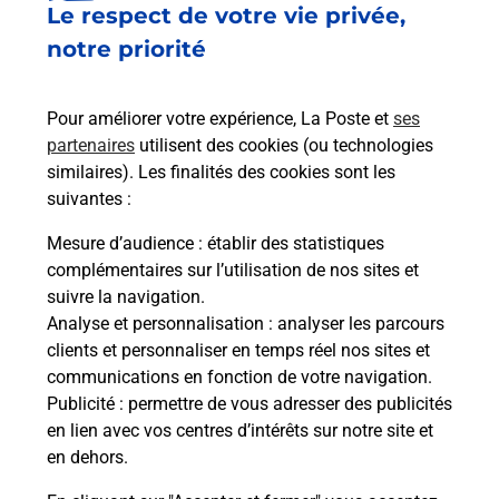
Le respect de votre vie privée,
Le lien s'ouvre dans un nouvel onglet
Boîte aux lettres La Poste
notre priorité
Prochaine collecte du courrier
lundi
à
09h00
Pour améliorer votre expérience, La Poste et
ses
2 Rue De La Place
partenaires
utilisent des cookies (ou technologies
79360
Les Fosses
similaires). Les finalités des cookies sont les
suivantes :
Itinéraire
Mesure d’audience
: établir des statistiques
complémentaires sur l’utilisation de nos sites et
Le lien s'ouvre dans un nouvel onglet
suivre la navigation.
Boîte aux lettres La Poste
Analyse et personnalisation
: analyser les parcours
Prochaine collecte du courrier
lundi
à
09h00
clients et personnaliser en temps réel nos sites et
communications en fonction de votre navigation.
6 Route De Saint Romans Des Champs
Publicité
: permettre de vous adresser des publicités
79360
Les Fosses
en lien avec vos centres d’intérêts sur notre site et
en dehors.
Itinéraire