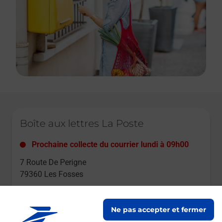
Le lien s'ouvre dans un nouvel onglet
Boîte aux lettres La Poste
Prochaine collecte du courrier
lundi
à
09h00
7 Route De Perigne
79360
Les Fosses
Itinéraire
Ne pas accepter et fermer