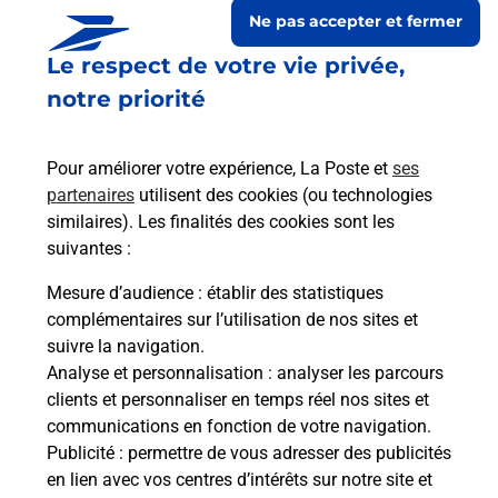
Ne pas accepter et fermer
Le respect de votre vie privée,
notre priorité
Pour améliorer votre expérience, La Poste et
ses
partenaires
utilisent des cookies (ou technologies
similaires). Les finalités des cookies sont les
suivantes :
Le lien s'ouvre dans un nouvel onglet
Boîte aux lettres La Poste
Mesure d’audience
: établir des statistiques
complémentaires sur l’utilisation de nos sites et
Collecte du courrier aujourd'hui à
09h00
suivre la navigation.
13 Route Des Eaux
Analyse et personnalisation
: analyser les parcours
79130
Le Retail
clients et personnaliser en temps réel nos sites et
communications en fonction de votre navigation.
Itinéraire
Publicité
: permettre de vous adresser des publicités
en lien avec vos centres d’intérêts sur notre site et