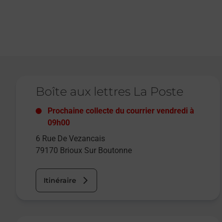
Le lien s'ouvre dans un nouvel onglet
Boîte aux lettres La Poste
Prochaine collecte du courrier
vendredi
à
09h00
6 Rue De Vezancais
79170
Brioux Sur Boutonne
Itinéraire
Le lien s'ouvre dans un nouvel onglet