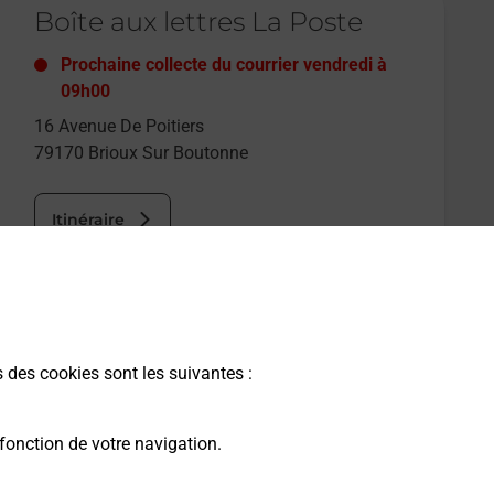
Boîte aux lettres La Poste
Prochaine collecte du courrier
vendredi
à
09h00
16 Avenue De Poitiers
79170
Brioux Sur Boutonne
Itinéraire
s des cookies sont les suivantes :
fonction de votre navigation.