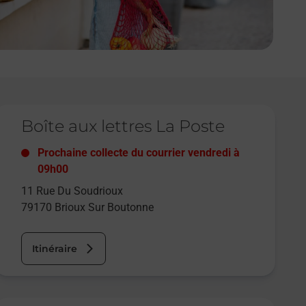
e lien s'ouvre dans un nouvel onglet
Boîte aux lettres La Poste
Prochaine collecte du courrier
vendredi
à
09h00
11 Rue Du Soudrioux
79170
Brioux Sur Boutonne
Itinéraire
e lien s'ouvre dans un nouvel onglet