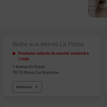
Le lien s'ouvre dans un nouvel onglet
L
Boîte aux lettres La Poste
Prochaine collecte du courrier
vendredi
à
11h00
1 Avenue De Royan
79170
Brioux Sur Boutonne
Itinéraire
Le lien s'ouvre dans un nouvel onglet
L