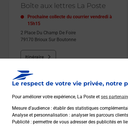
Boîte aux lettres La Poste
Prochaine collecte du courrier
vendredi
à
15h15
2 Place Du Champ De Foire
79170
Brioux Sur Boutonne
Itinéraire
Le lien s'ouvre dans un nouvel onglet
Le respect de votre vie privée, notre p
Boîte aux lettres La Poste
Pour améliorer votre expérience, La Poste et
ses partenair
Prochaine collecte du courrier
vendredi
à
09h00
Mesure d’audience
: établir des statistiques complémentair
1 Chemin Des Peupliers
Analyse et personnalisation
: analyser les parcours client
79170
Brioux Sur Boutonne
Publicité
: permettre de vous adresser des publicités en lie