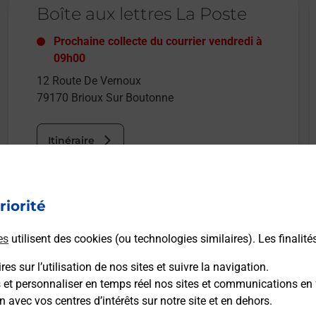
Boîte aux lettres La Poste
Prochaine collecte du courrier
vendredi
à
09h00
12 Route De Vernoux
79170
Brioux Sur Boutonne
Itinéraire
riorité
es
utilisent des cookies (ou technologies similaires). Les finalité
es sur l’utilisation de nos sites et suivre la navigation.
s et personnaliser en temps réel nos sites et communications en 
n avec vos centres d’intérêts sur notre site et en dehors.