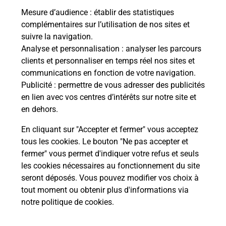
Mesure d’audience
: établir des statistiques
complémentaires sur l’utilisation de nos sites et
Le lien s'ouvre dans un nouvel onglet
suivre la navigation.
Boîte aux Lettres La Poste
Analyse et personnalisation
: analyser les parcours
Prochaine collecte du courrier
samedi
à
12h00
clients et personnaliser en temps réel nos sites et
communications en fonction de votre navigation.
1 Rue De La Chapelle Fondue
Publicité
: permettre de vous adresser des publicités
79600
Airvault
en lien avec vos centres d’intérêts sur notre site et
en dehors.
Itinéraire
En cliquant sur "Accepter et fermer" vous acceptez
tous les cookies. Le bouton "Ne pas accepter et
fermer" vous permet d'indiquer votre refus et seuls
Localiser
Liste Boîtes aux lettres
Deux-Sèvres
Airvault
les cookies nécessaires au fonctionnement du site
seront déposés. Vous pouvez modifier vos choix à
tout moment ou obtenir plus d'informations via
notre politique de cookies
.
Plan du site