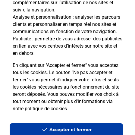
complémentaires sur l’utilisation de nos sites et
Le lien s'ouvre dans un nouvel onglet
suivre la navigation.
Boîte aux lettres La Poste
Analyse et personnalisation
: analyser les parcours
Collecte du courrier aujourd'hui à
09h00
clients et personnaliser en temps réel nos sites et
communications en fonction de votre navigation.
36 Les Genetes
Publicité
: permettre de vous adresser des publicités
23800
Sagnat
en lien avec vos centres d’intérêts sur notre site et
en dehors.
Itinéraire
En cliquant sur "Accepter et fermer" vous acceptez
tous les cookies. Le bouton "Ne pas accepter et
fermer" vous permet d'indiquer votre refus et seuls
Localiser
Liste Boîtes aux lettres
Creuse
Sagnat
les cookies nécessaires au fonctionnement du site
seront déposés. Vous pouvez modifier vos choix à
tout moment ou obtenir plus d'informations via
notre politique de cookies
.
Plan du site
Accessibilité : partiellement conforme
Accepter et fermer