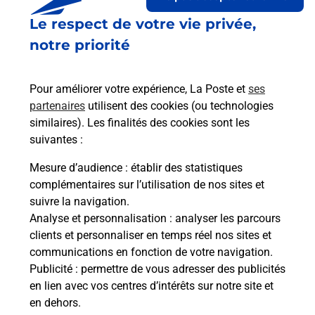
Le respect de votre vie privée,
Le lien s'ouvre dans un nouvel onglet
Boîte aux lettres La Poste
notre priorité
Prochaine collecte du courrier
samedi
à
08h30
Pour améliorer votre expérience, La Poste et
ses
11 Rue Principale
partenaires
utilisent des cookies (ou technologies
23130
Puy Malsignat
similaires). Les finalités des cookies sont les
suivantes :
Itinéraire
Mesure d’audience
: établir des statistiques
complémentaires sur l’utilisation de nos sites et
Le lien s'ouvre dans un nouvel onglet
suivre la navigation.
Boîte aux lettres La Poste
Analyse et personnalisation
: analyser les parcours
Prochaine collecte du courrier
samedi
à
08h30
clients et personnaliser en temps réel nos sites et
communications en fonction de votre navigation.
17 La Seillade
Publicité
: permettre de vous adresser des publicités
23130
Puy Malsignat
en lien avec vos centres d’intérêts sur notre site et
en dehors.
Itinéraire