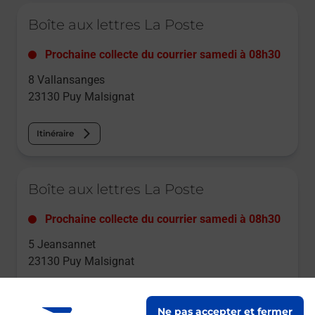
Le lien s'ouvre dans un nouvel onglet
Boîte aux lettres La Poste
Prochaine collecte du courrier
samedi
à
08h30
8 Vallansanges
23130
Puy Malsignat
Itinéraire
Le lien s'ouvre dans un nouvel onglet
Boîte aux lettres La Poste
Prochaine collecte du courrier
samedi
à
08h30
5 Jeansannet
23130
Puy Malsignat
Itinéraire
Ne pas accepter et fermer