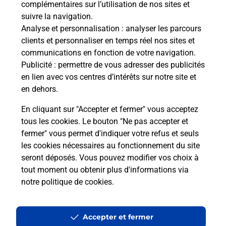
complémentaires sur l’utilisation de nos sites et
Le lien s'ouvre dans un nouvel onglet
suivre la navigation.
Boîte aux lettres La Poste
Analyse et personnalisation
: analyser les parcours
Prochaine collecte du courrier
lundi
à
12h00
clients et personnaliser en temps réel nos sites et
communications en fonction de votre navigation.
7 Rue De La Source Du Cher
Publicité
: permettre de vous adresser des publicités
23420
Merinchal
en lien avec vos centres d’intérêts sur notre site et
en dehors.
Itinéraire
En cliquant sur "Accepter et fermer" vous acceptez
tous les cookies. Le bouton "Ne pas accepter et
fermer" vous permet d'indiquer votre refus et seuls
Localiser
Liste Boîtes aux lettres
Creuse
Merinchal
les cookies nécessaires au fonctionnement du site
seront déposés. Vous pouvez modifier vos choix à
tout moment ou obtenir plus d'informations via
notre politique de cookies
.
Plan du site
Accessibilité : partiellement conforme
Accepter et fermer