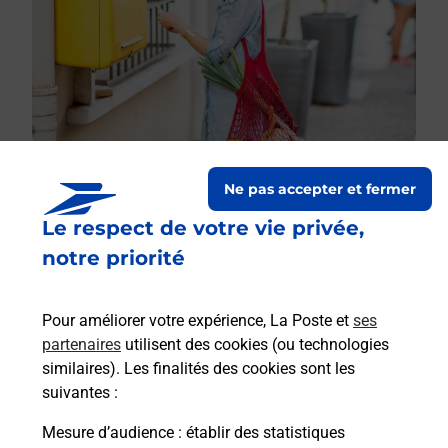
Ne pas accepter et fermer
Le respect de votre vie privée,
Le lien s'ouvre dans un nouvel onglet
Boîte aux lettres La Poste
notre priorité
Prochaine collecte du courrier
lundi
à
08h30
Pour améliorer votre expérience, La Poste et
ses
9 Grande Rue
partenaires
utilisent des cookies (ou technologies
23420
Merinchal
similaires). Les finalités des cookies sont les
suivantes :
Itinéraire
Mesure d’audience
: établir des statistiques