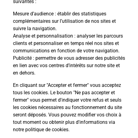
suivantes :
Itinéraire
Mesure d’audience
: établir des statistiques
complémentaires sur l’utilisation de nos sites et
Le lien s'ouvre dans un nouvel onglet
suivre la navigation.
Boîte aux Lettres La Poste
Analyse et personnalisation
: analyser les parcours
Prochaine collecte du courrier
samedi
à
08h00
clients et personnaliser en temps réel nos sites et
communications en fonction de votre navigation.
29 Langledure
Publicité
: permettre de vous adresser des publicités
23320
Bussiere Dunoise
en lien avec vos centres d’intérêts sur notre site et
en dehors.
Itinéraire
En cliquant sur "Accepter et fermer" vous acceptez
tous les cookies. Le bouton "Ne pas accepter et
fermer" vous permet d'indiquer votre refus et seuls
Localiser
Liste Boîtes aux lettres
Creuse
Bussiere Dunoise
les cookies nécessaires au fonctionnement du site
seront déposés. Vous pouvez modifier vos choix à
tout moment ou obtenir plus d'informations via
notre politique de cookies
.
Plan du site