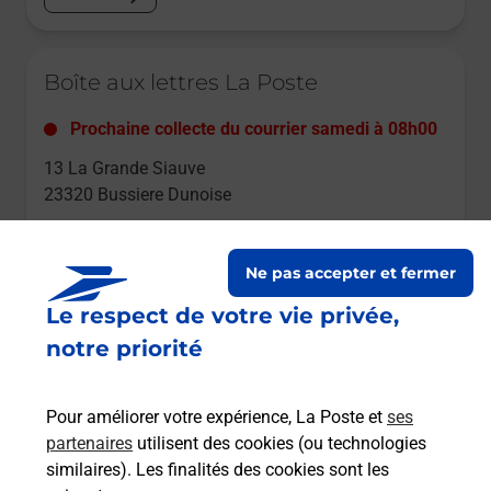
Le lien s'ouvre dans un nouvel onglet
Boîte aux lettres La Poste
Prochaine collecte du courrier
samedi
à
08h00
13 La Grande Siauve
23320
Bussiere Dunoise
Itinéraire
Ne pas accepter et fermer
Le respect de votre vie privée,
Le lien s'ouvre dans un nouvel onglet
Boîte aux lettres La Poste
notre priorité
Prochaine collecte du courrier
samedi
à
08h00
Pour améliorer votre expérience, La Poste et
ses
1 Jalletat
partenaires
utilisent des cookies (ou technologies
23320
Bussiere Dunoise
similaires). Les finalités des cookies sont les