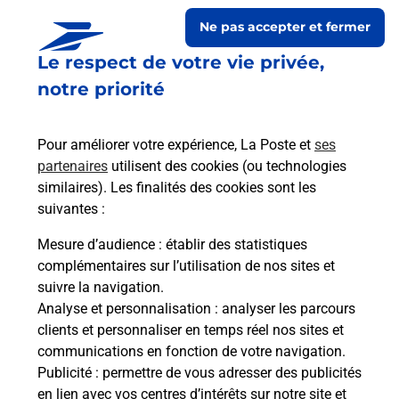
Ne pas accepter et fermer
Le respect de votre vie privée,
notre priorité
Pour améliorer votre expérience, La Poste et
ses
partenaires
utilisent des cookies (ou technologies
similaires). Les finalités des cookies sont les
Le lien s'ouvre dans un nouvel onglet
suivantes :
Boîte aux lettres La Poste
Mesure d’audience
: établir des statistiques
Prochaine collecte du courrier
lundi
à
09h00
complémentaires sur l’utilisation de nos sites et
suivre la navigation.
28 Rue De La Mairie
Analyse et personnalisation
: analyser les parcours
23400
Bosmoreau Les Mines
clients et personnaliser en temps réel nos sites et
communications en fonction de votre navigation.
Itinéraire
Publicité
: permettre de vous adresser des publicités
en lien avec vos centres d’intérêts sur notre site et