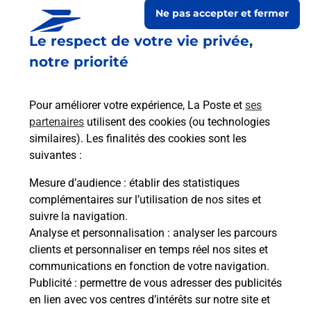
Ne pas accepter et fermer
Le respect de votre vie privée,
notre priorité
Pour améliorer votre expérience, La Poste et
ses
partenaires
utilisent des cookies (ou technologies
similaires). Les finalités des cookies sont les
suivantes :
Le lien s'ouvre dans un nouvel onglet
Boîte aux lettres La Poste
Mesure d’audience
: établir des statistiques
complémentaires sur l’utilisation de nos sites et
Collecte du courrier aujourd'hui à
09h00
suivre la navigation.
Place Des Ifs
Analyse et personnalisation
: analyser les parcours
22250
Tremeur
clients et personnaliser en temps réel nos sites et
communications en fonction de votre navigation.
Itinéraire
Publicité
: permettre de vous adresser des publicités
en lien avec vos centres d’intérêts sur notre site et