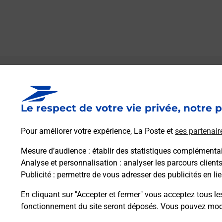
Le lien s'ouvre dans un nouvel onglet
Boîte aux lettres La Poste
Le respect de votre vie privée, notre p
Prochaine collecte du courrier
lundi
à
09h00
5 Place Du Bourg
Pour améliorer votre expérience, La Poste et
ses partenair
22140
Saint Laurent
Mesure d’audience
: établir des statistiques complémentair
Analyse et personnalisation
: analyser les parcours client
Itinéraire
Publicité
: permettre de vous adresser des publicités en lie
En cliquant sur "Accepter et fermer" vous acceptez tous le
fonctionnement du site seront déposés. Vous pouvez modi