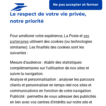
Ne pas accepter et fermer
Le respect de votre vie privée,
notre priorité
Pour améliorer votre expérience, La Poste et
ses
partenaires
utilisent des cookies (ou technologies
similaires). Les finalités des cookies sont les
suivantes :
Le lien s'ouvre dans un nouvel onglet
Boîte aux lettres La Poste
Mesure d’audience
: établir des statistiques
complémentaires sur l’utilisation de nos sites et
Prochaine collecte du courrier
jeudi
à
13h00
suivre la navigation.
19 Place De L Armor
Analyse et personnalisation
: analyser les parcours
22260
Saint Clet
clients et personnaliser en temps réel nos sites et
communications en fonction de votre navigation.
Itinéraire
Publicité
: permettre de vous adresser des publicités
en lien avec vos centres d’intérêts sur notre site et