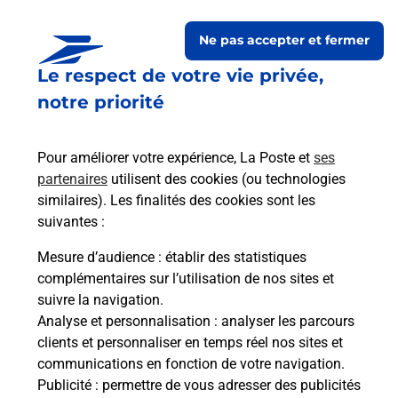
Ne pas accepter et fermer
Le respect de votre vie privée,
notre priorité
Pour améliorer votre expérience, La Poste et
ses
partenaires
utilisent des cookies (ou technologies
similaires). Les finalités des cookies sont les
Le lien s'ouvre dans un nouvel onglet
Boîte aux Lettres La Poste
suivantes :
Mesure d’audience
: établir des statistiques
Prochaine collecte du courrier
vendredi
à
complémentaires sur l’utilisation de nos sites et
15h00
suivre la navigation.
17 Place Du Centre
Analyse et personnalisation
: analyser les parcours
22200
Pommerit Le Vicomte
clients et personnaliser en temps réel nos sites et
communications en fonction de votre navigation.
Itinéraire
Publicité
: permettre de vous adresser des publicités