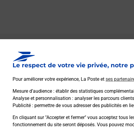
Le lien s'ouvre dans un nouvel onglet
Boîte aux Lettres La Poste
Le respect de votre vie privée, notre p
Prochaine collecte du courrier
lundi
à
16h00
1 Rue De La Mairie
Pour améliorer votre expérience, La Poste et
ses partenair
22120
Pommeret
Mesure d’audience
: établir des statistiques complémentair
Analyse et personnalisation
: analyser les parcours client
Itinéraire
Publicité
: permettre de vous adresser des publicités en lie
En cliquant sur "Accepter et fermer" vous acceptez tous le
fonctionnement du site seront déposés. Vous pouvez modi