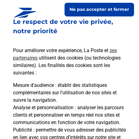
Ne pas accepter et fermer
Le respect de votre vie privée,
notre priorité
Pour améliorer votre expérience, La Poste et
ses
partenaires
utilisent des cookies (ou technologies
similaires). Les finalités des cookies sont les
Le lien s'ouvre dans un nouvel onglet
suivantes :
Boîte aux lettres La Poste
Mesure d’audience
: établir des statistiques
Prochaine collecte du courrier
lundi
à
14h00
complémentaires sur l’utilisation de nos sites et
suivre la navigation.
Rue Jean Baptiste Le Corre
Analyse et personnalisation
: analyser les parcours
22810
Plounevez Moedec
clients et personnaliser en temps réel nos sites et
communications en fonction de votre navigation.
Itinéraire
Publicité
: permettre de vous adresser des publicités
en lien avec vos centres d’intérêts sur notre site et