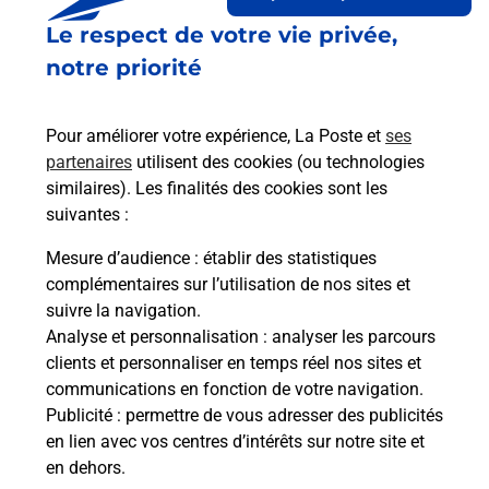
Le lien s'ouvre dans un nouvel onglet
Le respect de votre vie privée,
Boîte aux Lettres La Poste
notre priorité
Prochaine collecte du courrier
lundi
à
16h15
Convenant Vraz
Pour améliorer votre expérience, La Poste et
ses
22220
Minihy Treguier
partenaires
utilisent des cookies (ou technologies
similaires). Les finalités des cookies sont les
Itinéraire
suivantes :
Mesure d’audience
: établir des statistiques
Le lien s'ouvre dans un nouvel onglet
complémentaires sur l’utilisation de nos sites et
Boîte aux Lettres La Poste
suivre la navigation.
Analyse et personnalisation
: analyser les parcours
Prochaine collecte du courrier
lundi
à
09h00
clients et personnaliser en temps réel nos sites et
15 Zone Artisanale De Kerfolic
communications en fonction de votre navigation.
22220
Minihy Treguier
Publicité
: permettre de vous adresser des publicités
en lien avec vos centres d’intérêts sur notre site et
Itinéraire
en dehors.