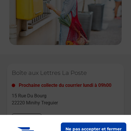
Le lien s'ouvre dans un nouvel onglet
Boîte aux Lettres La Poste
Prochaine collecte du courrier
lundi
à
09h00
15 Rue Du Bourg
22220
Minihy Treguier
Itinéraire
Ne pas accepter et fermer