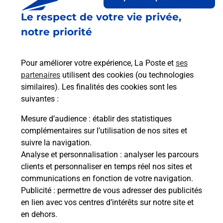
Le respect de votre vie privée,
Le lien s'ouvre dans un nouvel onglet
Boîte aux lettres La Poste
notre priorité
Collecte du courrier aujourd'hui à
09h00
Pour améliorer votre expérience, La Poste et
ses
4 Rue Des Loges
partenaires
utilisent des cookies (ou technologies
22100
Lanvallay
similaires). Les finalités des cookies sont les
suivantes :
Itinéraire
Mesure d’audience
: établir des statistiques
complémentaires sur l’utilisation de nos sites et
Le lien s'ouvre dans un nouvel onglet
suivre la navigation.
Boîte aux Lettres La Poste
Analyse et personnalisation
: analyser les parcours
Collecte du courrier aujourd'hui à
09h00
clients et personnaliser en temps réel nos sites et
communications en fonction de votre navigation.
42 Rue De Rennes
Publicité
: permettre de vous adresser des publicités
22100
Lanvallay
en lien avec vos centres d’intérêts sur notre site et
en dehors.
Itinéraire