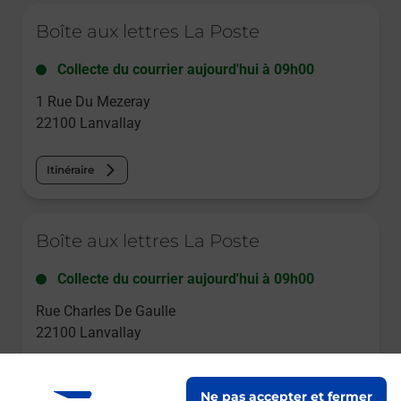
Le lien s'ouvre dans un nouvel onglet
Boîte aux lettres La Poste
Collecte du courrier aujourd'hui à
09h00
1 Rue Du Mezeray
22100
Lanvallay
Itinéraire
Le lien s'ouvre dans un nouvel onglet
Boîte aux lettres La Poste
Collecte du courrier aujourd'hui à
09h00
Rue Charles De Gaulle
22100
Lanvallay
Itinéraire
Ne pas accepter et fermer