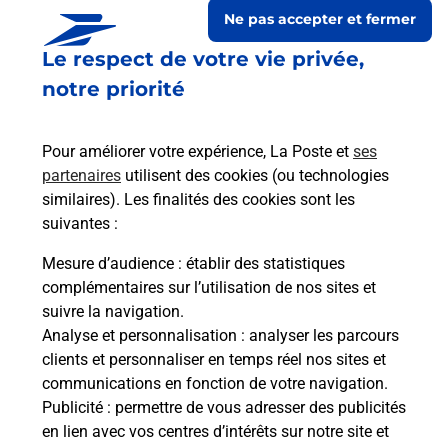
Ne pas accepter et fermer
Le respect de votre vie privée,
notre priorité
Pour améliorer votre expérience, La Poste et
ses
partenaires
utilisent des cookies (ou technologies
similaires). Les finalités des cookies sont les
suivantes :
Le lien s'ouvre dans un nouvel onglet
Boîte aux lettres La Poste
Mesure d’audience
: établir des statistiques
complémentaires sur l’utilisation de nos sites et
Prochaine collecte du courrier
lundi
à
09h00
suivre la navigation.
5 Rue De La Mairie
Analyse et personnalisation
: analyser les parcours
22980
Languedias
clients et personnaliser en temps réel nos sites et
communications en fonction de votre navigation.
Itinéraire
Publicité
: permettre de vous adresser des publicités
en lien avec vos centres d’intérêts sur notre site et